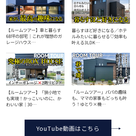
【ルームツアー】車と暮らす
暮らすほど好きになる／ホテ
68坪の邸宅｜これが理想のガ
ルみたいに暮らせる♡効率も
レージハウス…
叶える3LDK…
「ルームツアー」パパの趣味
【ルームツアー】「狭小地で
も、ママの家事もどっちも叶
も実現！かっこいいのに、か
う！ゆとり×機…
わいい家｜30…
YouTube動画はこちら