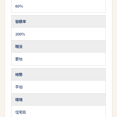
60％
容積率
200％
現況
更地
地勢
平坦
環境
住宅街