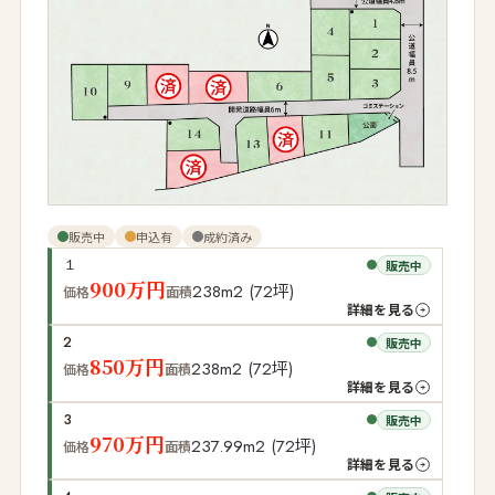
販売中
申込有
成約済み
１
販売中
900万円
238m2 (72坪)
価格
面積
詳細を見る
2
販売中
850万円
238m2 (72坪)
価格
面積
詳細を見る
3
販売中
970万円
237.99m2 (72坪)
価格
面積
詳細を見る