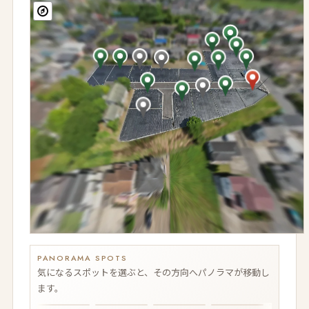
詳細を見る
11
販売中
990万円
区画番号１
263m2 (80坪)
価格
面積
区画番号4
区画番号2
詳細を見る
区画番号10
区画番号9
区画番号8
区画番号3
区画番号5
区画番号7
区画番号6
12
成約済み
公園
区画番号14
---
区画番号11
---
価格
面積
区画番号12
区画番号13
区画番号15
13
販売中
940万円
262.99m2 (80坪)
価格
面積
詳細を見る
14
販売中
890万円
250m2 (76坪)
価格
面積
詳細を見る
15
成約済み
---
---
価格
面積
PANORAMA SPOTS
気になるスポットを選ぶと、その方向へパノラマが移動し
ます。