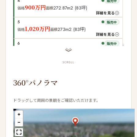
4
販売中
900万円
272.87m2 (83坪)
価格
面積
詳細を見る
5
販売中
1,020万円
273m2 (83坪)
価格
面積
詳細を見る
6
販売中
1,150万円
309m2 (93坪)
価格
面積
詳細を見る
SCROLL
7
成約済み
---
---
価格
面積
360°パノラマ
8
成約済み
---
---
価格
面積
ドラッグして周囲の景観をご確認いただけます。
区画番号１
区画番号2
区画番号3
区画番号4
区画番号5
区画番号6
区画番号7
区画番号8
区画番号9
区画番号10
区画番号11
区画番号12
区画番号13
区画番号14
区画番号15
公園
ビッグハウス茂原店
東部小学校
9
販売中
991万円
269m2 (81坪)
価格
面積
詳細を見る
東部小学校
10
販売中
1,056万円
308m2 (93坪)
価格
面積