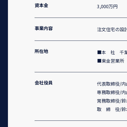
資本金
3,000万円
事業内容
注文住宅の設
所在地
■本 社 千葉
■東金営業所 
会社役員
代表取締役/内
専務取締役/内
常務取締役/鈴
取 締 役/鈴