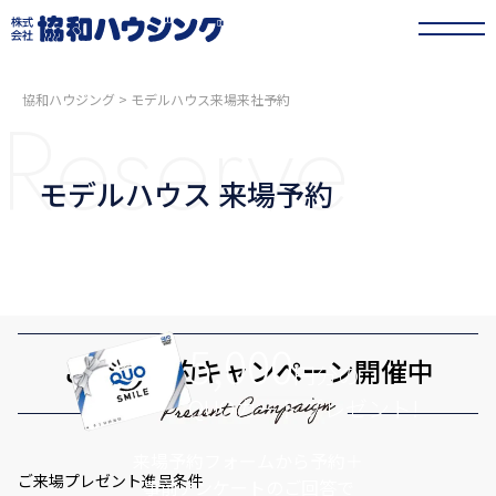
協和ハウジング
>
モデルハウス来場来社予約
Reserve
モデルハウス 来場予約
5,000
ご来場予約キャンペーン開催中
円分の
QUOカードプレゼント!
来場予約フォームから予約＋
ご来場プレゼント進呈条件
事前アンケートのご回答で