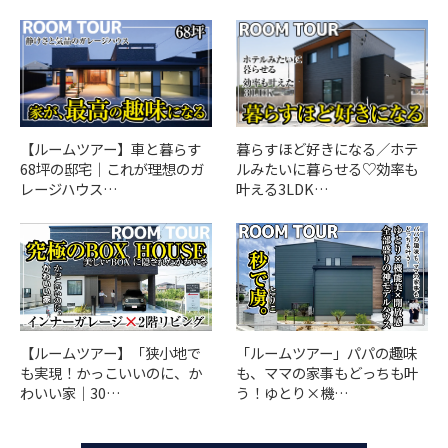
【ルームツアー】車と暮らす
暮らすほど好きになる／ホテ
68坪の邸宅｜これが理想のガ
ルみたいに暮らせる♡効率も
レージハウス…
叶える3LDK…
「ルームツアー」パパの趣味
【ルームツアー】「狭小地で
も、ママの家事もどっちも叶
も実現！かっこいいのに、か
う！ゆとり×機…
わいい家｜30…