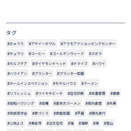
タグ
きゅうり
アサイーボウル
アラモアナショッピングセンター
キュウリ
コーヒー
ゴールデンウィーク
ズボラ
セルフケア
ダイヤモンドヘッド
ドライブ
ハワイ
ハワイアン
プランター
プランター菜園
ホームインスペクション
モデルハウス
ラーメン
リフレッシュ
ワイキキビーチ
住宅診断
体重管理
健康
協和ハウジング
収穫
喜多方ラーメン
坂内食堂
外房
完成見学会
家づくり
家庭菜園
平屋
弾丸旅行
心地よさ
東金市
注文住宅
海
海鮮
滝
登山