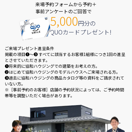
来場予約フォームから予約＋
事前アンケートのご回答で
5,000
円分の
QUOカードプレゼント!
ご来場プレゼント進呈条件
掲載の項目❶～❸ すべてに該当するお客様1組様につき1回の進呈
とさせていただきます。
❶将来的に協和ハウジングでの建築をお考えの方。
❷はじめて協和ハウジングのモデルハウスへご来場される方。
❸過去に協和ハウジングの商品カタログ等の資料をご請求されて
いない方。
※［事前予約のお客様］店舗の予約状況によっては、ご予約時間
帯等を調整いただく場合があります。