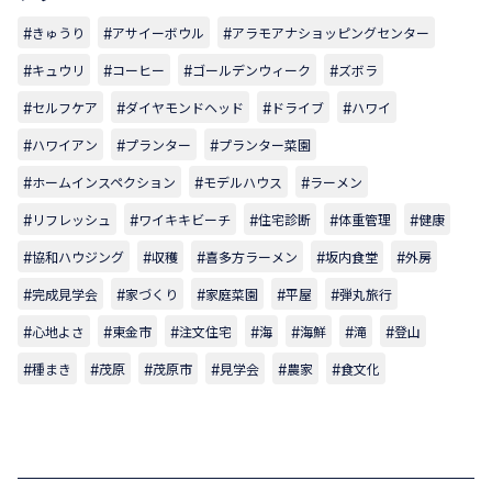
きゅうり
アサイーボウル
アラモアナショッピングセンター
キュウリ
コーヒー
ゴールデンウィーク
ズボラ
セルフケア
ダイヤモンドヘッド
ドライブ
ハワイ
ハワイアン
プランター
プランター菜園
ホームインスペクション
モデルハウス
ラーメン
リフレッシュ
ワイキキビーチ
住宅診断
体重管理
健康
協和ハウジング
収穫
喜多方ラーメン
坂内食堂
外房
完成見学会
家づくり
家庭菜園
平屋
弾丸旅行
心地よさ
東金市
注文住宅
海
海鮮
滝
登山
種まき
茂原
茂原市
見学会
農家
食文化