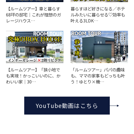
【ルームツアー】車と暮らす
暮らすほど好きになる／ホテ
68坪の邸宅｜これが理想のガ
ルみたいに暮らせる♡効率も
レージハウス…
叶える3LDK…
「ルームツアー」パパの趣味
【ルームツアー】「狭小地で
も、ママの家事もどっちも叶
も実現！かっこいいのに、か
う！ゆとり×機…
わいい家｜30…
YouTube動画はこちら