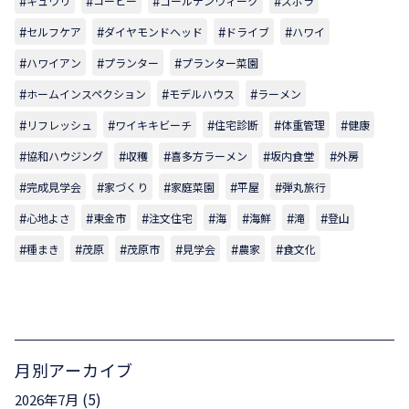
キュウリ
コーヒー
ゴールデンウィーク
ズボラ
セルフケア
ダイヤモンドヘッド
ドライブ
ハワイ
ハワイアン
プランター
プランター菜園
ホームインスペクション
モデルハウス
ラーメン
リフレッシュ
ワイキキビーチ
住宅診断
体重管理
健康
協和ハウジング
収穫
喜多方ラーメン
坂内食堂
外房
完成見学会
家づくり
家庭菜園
平屋
弾丸旅行
心地よさ
東金市
注文住宅
海
海鮮
滝
登山
種まき
茂原
茂原市
見学会
農家
食文化
月別アーカイブ
(5)
2026年7月