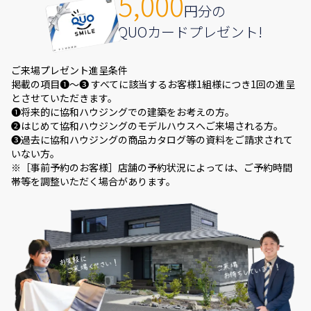
5,000
円分の
QUOカードプレゼント!
ご来場プレゼント進呈条件
掲載の項目❶～❸ すべてに該当するお客様1組様につき1回の進呈
とさせていただきます。
❶将来的に協和ハウジングでの建築をお考えの方。
❷はじめて協和ハウジングのモデルハウスへご来場される方。
❸過去に協和ハウジングの商品カタログ等の資料をご請求されて
いない方。
※［事前予約のお客様］店舗の予約状況によっては、ご予約時間
帯等を調整いただく場合があります。