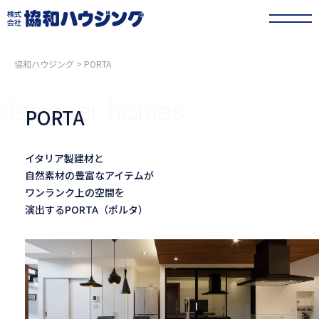
協和ハウジング
>
PORTA
designer homes
PORTA
イタリア製建材と
自然素材の豊富なアイテムが
ワンランク上の空間を
演出するPORTA（ポルタ）