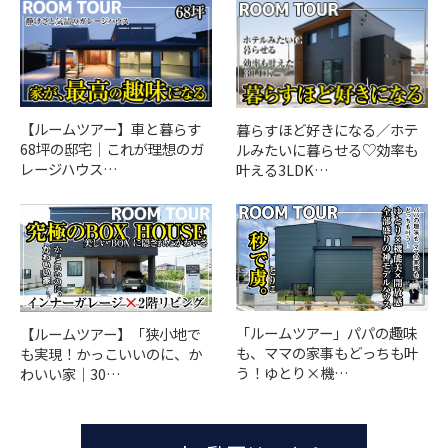
【ルームツアー】車と暮らす
暮らすほど好きになる／ホテ
68坪の邸宅｜これが理想のガ
ルみたいに暮らせる♡効率も
レージハウス…
叶える3LDK…
「ルームツアー」パパの趣味
【ルームツアー】「狭小地で
も、ママの家事もどっちも叶
も実現！かっこいいのに、か
う！ゆとり×機…
わいい家｜30…