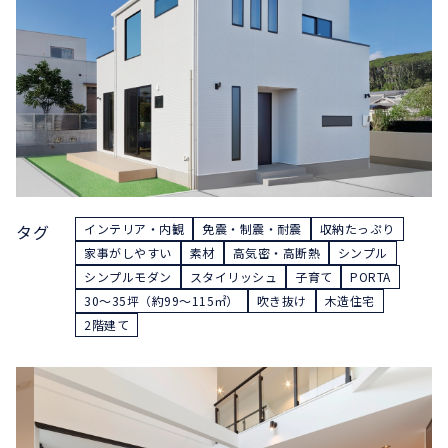
タグ
インテリア・内観
免震・制震・耐震
収納たっぷり
家事がしやすい
素材
高気密・高断熱
シンプル
シンプルモダン
スタイリッシュ
子育て
PORTA
30〜35坪（約99〜115㎡）
吹き抜け
木造住宅
2階建て