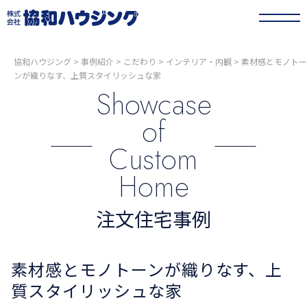
協和ハウジング
>
事例紹介
>
こだわり
>
インテリア・内観
>
素材感とモノトー
ンが織りなす、上質スタイリッシュな家
Showcase
of
Custom
Home
注文住宅事例
素材感とモノトーンが織りなす、上
質スタイリッシュな家