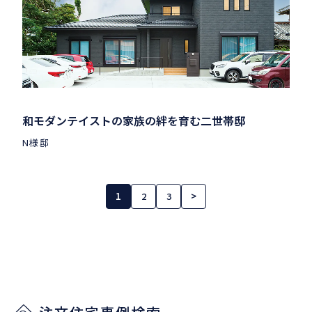
和モダンテイストの家族の絆を育む二世帯邸
N様邸
1
2
3
>