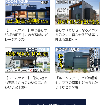
【ルームツアー】車と暮らす
暮らすほど好きになる／ホテ
68坪の邸宅｜これが理想のガ
ルみたいに暮らせる♡効率も
レージハウス…
叶える3LDK…
「ルームツアー」パパの趣味
【ルームツアー】「狭小地で
も、ママの家事もどっちも叶
も実現！かっこいいのに、か
う！ゆとり×機…
わいい家｜30…