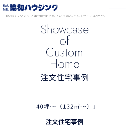
協和ハウジング
>
事例紹介
>
広さから選ぶ
>
40坪〜（132㎡〜）
Showcase
of
Custom
Home
注文住宅事例
「40坪〜（132㎡〜）」
注文住宅事例