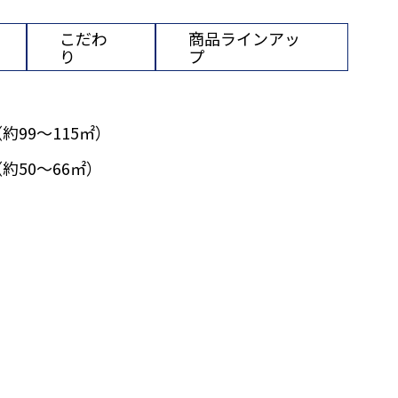
こだわ
商品ラインアッ
り
プ
（約99〜115㎡）
（約50〜66㎡）