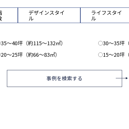
階
デザインスタイ
ライフスタイ
数
ル
ル
35〜40坪（約115〜132㎡）
30〜35坪
20〜25坪（約66〜83㎡）
15〜20坪
事例を検索する