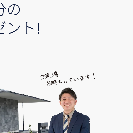
分の
ゼント!