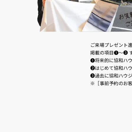
ご来場プレゼント
掲載の項目❶～❸ 
❶将来的に協和ハ
❷はじめて協和ハ
❸過去に協和ハウ
※［事前予約のお