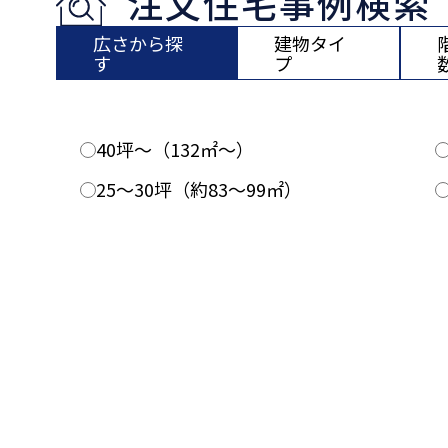
注文住宅事例検索
広さから探
建物タイ
す
プ
40坪〜（132㎡〜）
25〜30坪（約83〜99㎡）