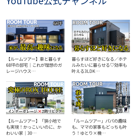
YouTube公式チャンネル
【ルームツアー】車と暮らす
暮らすほど好きになる／ホテ
68坪の邸宅｜これが理想のガ
ルみたいに暮らせる♡効率も
レージハウス…
叶える3LDK…
「ルームツアー」パパの趣味
【ルームツアー】「狭小地で
も、ママの家事もどっちも叶
も実現！かっこいいのに、か
う！ゆとり×機…
わいい家｜30…