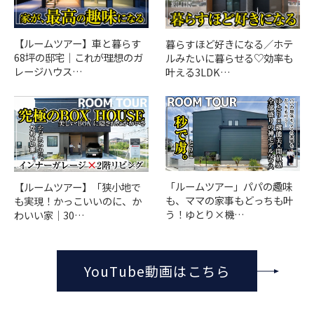
【ルームツアー】車と暮らす
暮らすほど好きになる／ホテ
68坪の邸宅｜これが理想のガ
ルみたいに暮らせる♡効率も
レージハウス…
叶える3LDK…
「ルームツアー」パパの趣味
【ルームツアー】「狭小地で
も、ママの家事もどっちも叶
も実現！かっこいいのに、か
う！ゆとり×機…
わいい家｜30…
YouTube動画はこちら