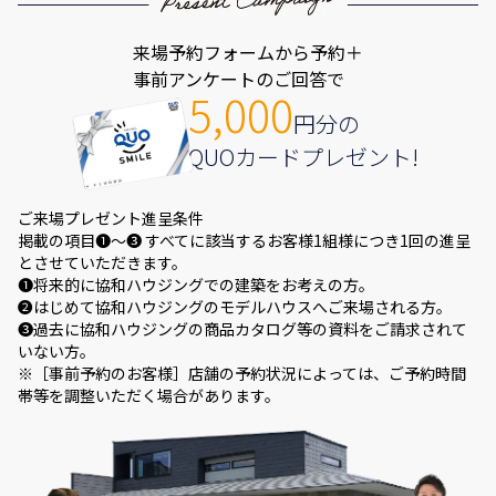
来場予約フォームから予約＋
事前アンケートのご回答で
5,000
円分の
QUOカードプレゼント!
ご来場プレゼント進呈条件
掲載の項目❶～❸ すべてに該当するお客様1組様につき1回の進呈
とさせていただきます。
❶将来的に協和ハウジングでの建築をお考えの方。
❷はじめて協和ハウジングのモデルハウスへご来場される方。
❸過去に協和ハウジングの商品カタログ等の資料をご請求されて
いない方。
※［事前予約のお客様］店舗の予約状況によっては、ご予約時間
帯等を調整いただく場合があります。