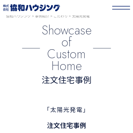
協和ハウジング
>
事例紹介
>
こだわり
>
太陽光発電
Showcase
of
Custom
Home
注文住宅事例
「太陽光発電」
注文住宅事例