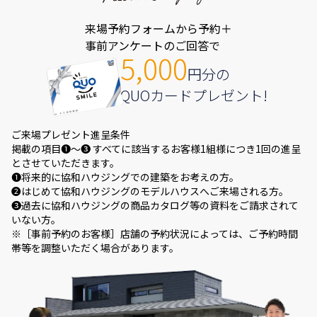
来場予約フォームから予約＋
事前アンケートのご回答で
5,000
円分の
QUOカードプレゼント!
ご来場プレゼント進呈条件
掲載の項目❶～❸ すべてに該当するお客様1組様につき1回の進呈
とさせていただきます。
❶将来的に協和ハウジングでの建築をお考えの方。
❷はじめて協和ハウジングのモデルハウスへご来場される方。
❸過去に協和ハウジングの商品カタログ等の資料をご請求されて
いない方。
※［事前予約のお客様］店舗の予約状況によっては、ご予約時間
帯等を調整いただく場合があります。