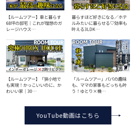
【ルームツアー】車と暮らす
暮らすほど好きになる／ホテ
68坪の邸宅｜これが理想のガ
ルみたいに暮らせる♡効率も
レージハウス…
叶える3LDK…
「ルームツアー」パパの趣味
【ルームツアー】「狭小地で
も、ママの家事もどっちも叶
も実現！かっこいいのに、か
う！ゆとり×機…
わいい家｜30…
YouTube動画はこちら