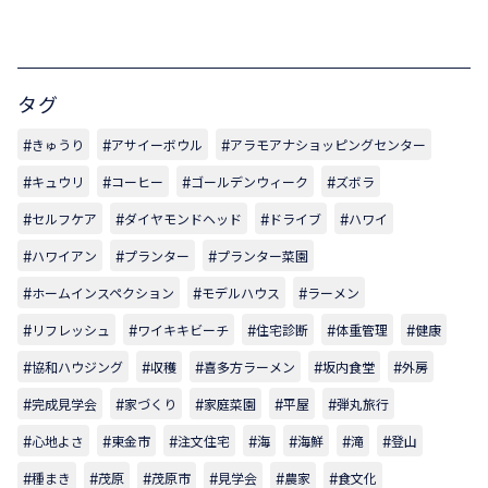
タグ
きゅうり
アサイーボウル
アラモアナショッピングセンター
キュウリ
コーヒー
ゴールデンウィーク
ズボラ
セルフケア
ダイヤモンドヘッド
ドライブ
ハワイ
ハワイアン
プランター
プランター菜園
ホームインスペクション
モデルハウス
ラーメン
リフレッシュ
ワイキキビーチ
住宅診断
体重管理
健康
協和ハウジング
収穫
喜多方ラーメン
坂内食堂
外房
完成見学会
家づくり
家庭菜園
平屋
弾丸旅行
心地よさ
東金市
注文住宅
海
海鮮
滝
登山
種まき
茂原
茂原市
見学会
農家
食文化