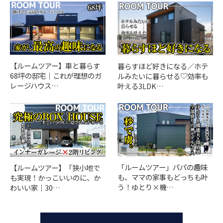
【ルームツアー】車と暮らす
暮らすほど好きになる／ホテ
68坪の邸宅｜これが理想のガ
ルみたいに暮らせる♡効率も
レージハウス…
叶える3LDK…
「ルームツアー」パパの趣味
【ルームツアー】「狭小地で
も、ママの家事もどっちも叶
も実現！かっこいいのに、か
う！ゆとり×機…
わいい家｜30…