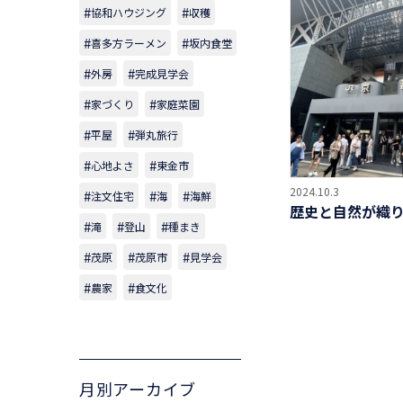
協和ハウジング
収穫
喜多方ラーメン
坂内食堂
外房
完成見学会
家づくり
家庭菜園
平屋
弾丸旅行
心地よさ
東金市
2024.10.3
注文住宅
海
海鮮
歴史と自然が織
滝
登山
種まき
茂原
茂原市
見学会
農家
食文化
月別アーカイブ