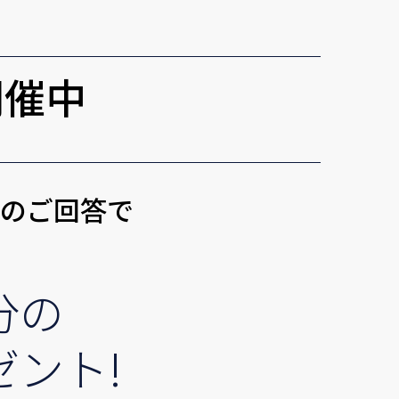
開催中
トのご回答で
分の
ゼント!