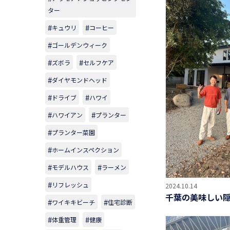
ター
キュウリ
コーヒー
ゴールデンウィーク
ズボラ
セルフケア
ダイヤモンドヘッド
ドライブ
ハワイ
ハワイアン
プランター
プランター菜園
ホームインスペクション
モデルハウス
ラーメン
リフレッシュ
2024.10.14
千葉の美味しい
ワイキキビーチ
住宅診断
体重管理
健康