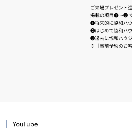
ご来場プレゼント
掲載の項目❶～❸ 
❶将来的に協和ハ
❷はじめて協和ハ
❸過去に協和ハウ
※［事前予約のお
YouTube