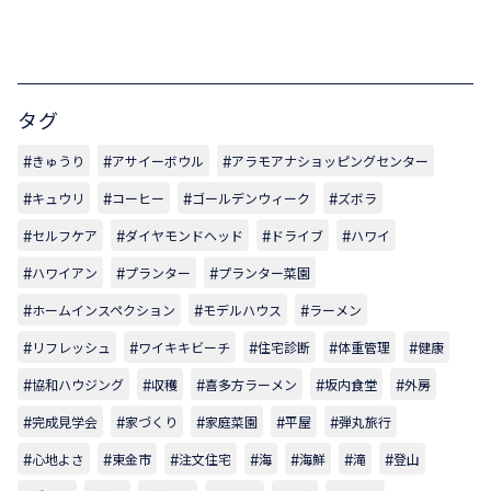
タグ
きゅうり
アサイーボウル
アラモアナショッピングセンター
キュウリ
コーヒー
ゴールデンウィーク
ズボラ
セルフケア
ダイヤモンドヘッド
ドライブ
ハワイ
ハワイアン
プランター
プランター菜園
ホームインスペクション
モデルハウス
ラーメン
リフレッシュ
ワイキキビーチ
住宅診断
体重管理
健康
協和ハウジング
収穫
喜多方ラーメン
坂内食堂
外房
完成見学会
家づくり
家庭菜園
平屋
弾丸旅行
心地よさ
東金市
注文住宅
海
海鮮
滝
登山