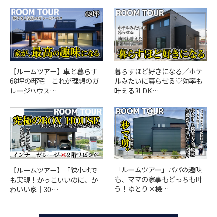
【ルームツアー】車と暮らす
暮らすほど好きになる／ホテ
68坪の邸宅｜これが理想のガ
ルみたいに暮らせる♡効率も
レージハウス…
叶える3LDK…
「ルームツアー」パパの趣味
【ルームツアー】「狭小地で
も、ママの家事もどっちも叶
も実現！かっこいいのに、か
う！ゆとり×機…
わいい家｜30…