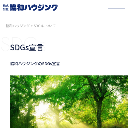
協和ハウジング
>
SDGsについて
SDGs
SDGs宣言
協和ハウジングのSDGs宣言