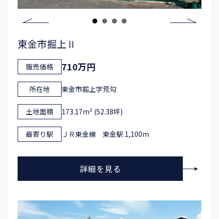
東金市掘上Ⅱ
710万円
販売価格
所在地
東金市掘上字荒勾
土地面積
173.17m² (52.38坪)
最寄り駅
ＪＲ東金線 東金駅 1,100m
詳細を見る