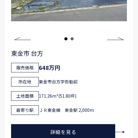
東金市 台方
648万円
販売価格
所在地
東金市台方字弥勒前
土地面積
171.26m²(51.80坪)
最寄り駅
ＪＲ東金線 東金駅 2,000m
詳細を見る