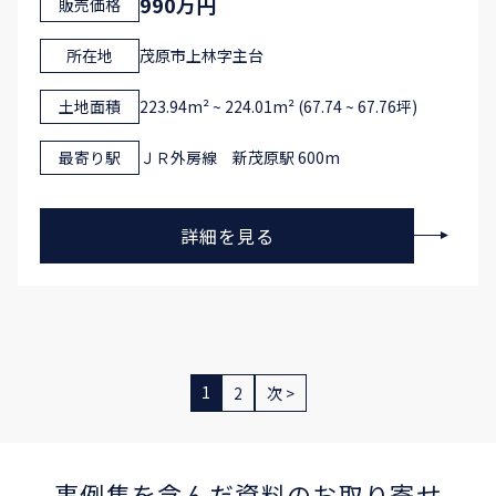
990万円
販売価格
所在地
茂原市上林字主台
土地面積
223.94m² ~ 224.01m² (67.74 ~ 67.76坪)
最寄り駅
ＪＲ外房線 新茂原駅 600m
詳細を見る
1
2
次 >
事例集を含んだ資料のお取り寄せ