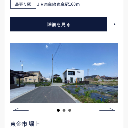
最寄り駅
ＪＲ東金線 東金駅160m
詳細を見る
東金市 堀上