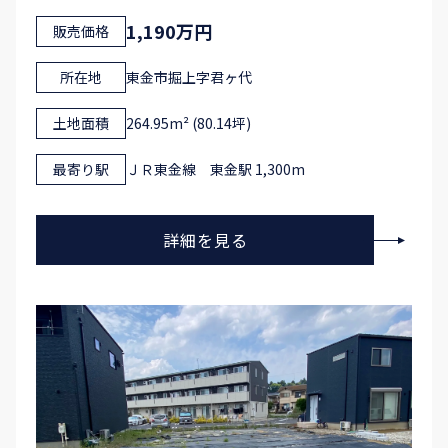
1,190万円
販売価格
所在地
東金市掘上字君ヶ代
土地面積
264.95m² (80.14坪)
最寄り駅
ＪＲ東金線 東金駅 1,300m
詳細を見る