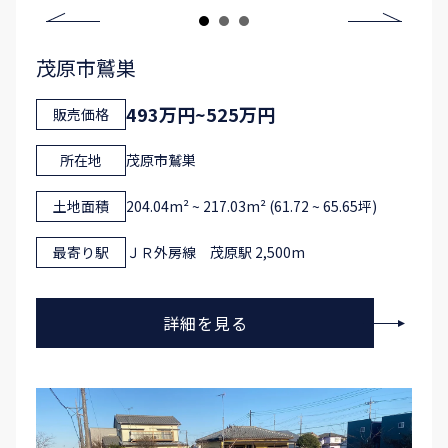
茂原市鷲巣
493万円~525万円
販売価格
所在地
茂原市鷲巣
土地面積
204.04m² ~ 217.03m² (61.72 ~ 65.65坪)
最寄り駅
ＪＲ外房線 茂原駅 2,500m
詳細を見る