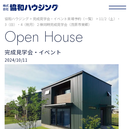
協和ハウジング
>
完成見学会・イベント来場予約（一覧）
>
11/2（土）・
3（日）・4（祝月）２棟同時完成見学会（茂原市東郷）
Open House
完成見学会・イベント
2024/10/11