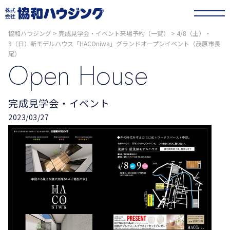
協和ハウジング
>
完成見学会・イベント来場予約（一覧）
>
4/8（土）・
9（日）新モデルハウス「HACOniwa」グランドオープンイベント（茂原市長
尾）
Open House
完成見学会・イベント
2023/03/27