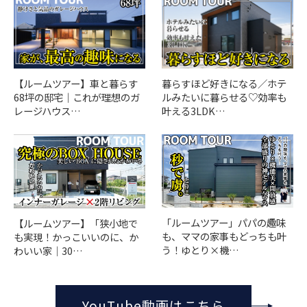
【ルームツアー】車と暮らす
暮らすほど好きになる／ホテ
68坪の邸宅｜これが理想のガ
ルみたいに暮らせる♡効率も
レージハウス…
叶える3LDK…
「ルームツアー」パパの趣味
【ルームツアー】「狭小地で
も、ママの家事もどっちも叶
も実現！かっこいいのに、か
う！ゆとり×機…
わいい家｜30…
YouTube動画はこちら