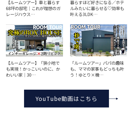
【ルームツアー】車と暮らす
暮らすほど好きになる／ホテ
68坪の邸宅｜これが理想のガ
ルみたいに暮らせる♡効率も
レージハウス…
叶える3LDK…
「ルームツアー」パパの趣味
【ルームツアー】「狭小地で
も、ママの家事もどっちも叶
も実現！かっこいいのに、か
う！ゆとり×機…
わいい家｜30…
YouTube動画はこちら