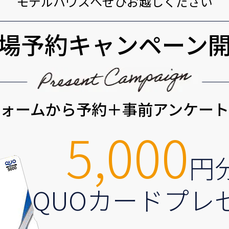
モデルハウスへぜひお越しください
場予約キャンペーン
ォームから予約＋事前アンケー
5,000
円
QUOカードプレ