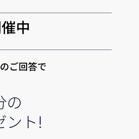
開催中
トのご回答で
分の
ゼント!