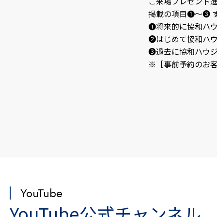
ご来場プレゼント
掲載の項目❶～❸ 
❶将来的に協和ハ
❷はじめて協和ハ
❸過去に協和ハウ
※［事前予約のお
YouTube
YouTube公式チャンネル