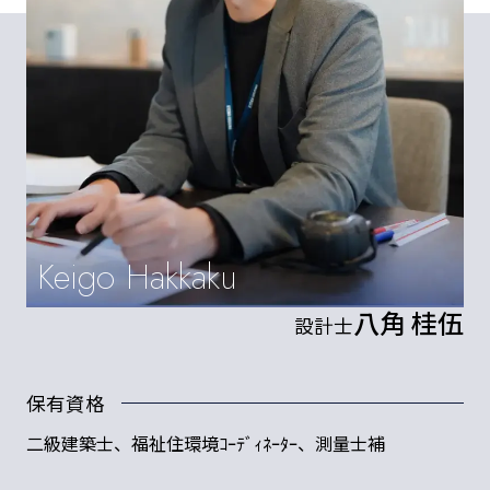
Keigo Hakkaku
八角 桂伍
設計士
保有資格
二級建築士、福祉住環境ｺｰﾃﾞｨﾈｰﾀｰ、測量士補