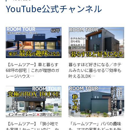
YouTube公式チャンネル
【ルームツアー】車と暮らす
暮らすほど好きになる／ホテ
68坪の邸宅｜これが理想のガ
ルみたいに暮らせる♡効率も
レージハウス…
叶える3LDK…
「ルームツアー」パパの趣味
【ルームツアー】「狭小地で
も、ママの家事もどっちも叶
も実現！かっこいいのに、か