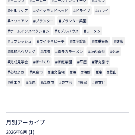
キュウリ
コーヒー
ゴールデンウィーク
ズボラ
セルフケア
ダイヤモンドヘッド
ドライブ
ハワイ
ハワイアン
プランター
プランター菜園
ホームインスペクション
モデルハウス
ラーメン
リフレッシュ
ワイキキビーチ
住宅診断
体重管理
健康
協和ハウジング
収穫
喜多方ラーメン
坂内食堂
外房
完成見学会
家づくり
家庭菜園
平屋
弾丸旅行
心地よさ
東金市
注文住宅
海
海鮮
滝
登山
種まき
茂原
茂原市
見学会
農家
食文化
月別アーカイブ
(1)
2026年8月