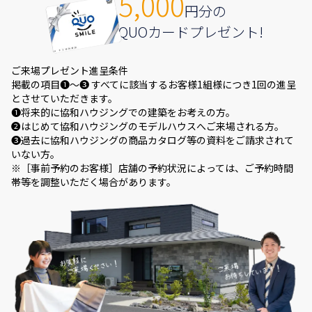
5,000
円分の
QUOカードプレゼント!
ご来場プレゼント進呈条件
掲載の項目❶～❸ すべてに該当するお客様1組様につき1回の進呈
とさせていただきます。
❶将来的に協和ハウジングでの建築をお考えの方。
❷はじめて協和ハウジングのモデルハウスへご来場される方。
❸過去に協和ハウジングの商品カタログ等の資料をご請求されて
いない方。
※［事前予約のお客様］店舗の予約状況によっては、ご予約時間
帯等を調整いただく場合があります。