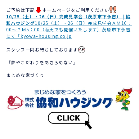
ご予約は下記
ホームページをご利用ください
10/25（土）・26（日）完成見学会（茂原市下永吉） | 協
和ハウジング
10/25（土）・26（日）完成見学会ＡＭ10：
00～ＰＭ5：00（雨天でも開催いたします）茂原市下永吉
にて『kyowa-housing.co.jp
スタッフ一同お待ちしております
『夢やこだわりをあきらめない』
まじめな家づくり