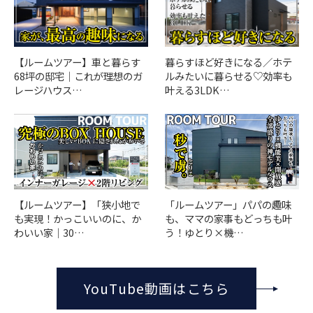
【ルームツアー】車と暮らす
暮らすほど好きになる／ホテ
68坪の邸宅｜これが理想のガ
ルみたいに暮らせる♡効率も
レージハウス…
叶える3LDK…
「ルームツアー」パパの趣味
【ルームツアー】「狭小地で
も、ママの家事もどっちも叶
も実現！かっこいいのに、か
う！ゆとり×機…
わいい家｜30…
YouTube動画はこちら