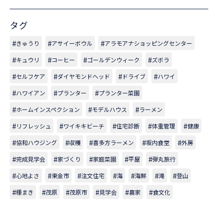
タグ
きゅうり
アサイーボウル
アラモアナショッピングセンター
キュウリ
コーヒー
ゴールデンウィーク
ズボラ
セルフケア
ダイヤモンドヘッド
ドライブ
ハワイ
ハワイアン
プランター
プランター菜園
ホームインスペクション
モデルハウス
ラーメン
リフレッシュ
ワイキキビーチ
住宅診断
体重管理
健康
協和ハウジング
収穫
喜多方ラーメン
坂内食堂
外房
完成見学会
家づくり
家庭菜園
平屋
弾丸旅行
心地よさ
東金市
注文住宅
海
海鮮
滝
登山
種まき
茂原
茂原市
見学会
農家
食文化