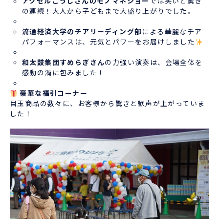
アクセルこうじさんのモノマネショー
では笑いと驚き
の連続！大人から子どもまで大盛り上がりでした。
流通経済大学のチアリーディング部
による華麗なチア
パフォーマンスは、元気とパワーをお届けしました
和太鼓集団すめらぎさん
の力強い演奏は、会場全体を
感動の渦に包みました！
豪華な福引コーナー
目玉商品の数々に、お客様から驚きと歓声が上がっていま
した！