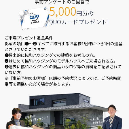
事前アンケートのご回答で
5,000
円分の
QUOカードプレゼント!
ご来場プレゼント進呈条件
掲載の項目❶～❸ すべてに該当するお客様1組様につき1回の進呈
とさせていただきます。
❶将来的に協和ハウジングでの建築をお考えの方。
❷はじめて協和ハウジングのモデルハウスへご来場される方。
❸過去に協和ハウジングの商品カタログ等の資料をご請求されて
いない方。
※［事前予約のお客様］店舗の予約状況によっては、ご予約時間
帯等を調整いただく場合があります。