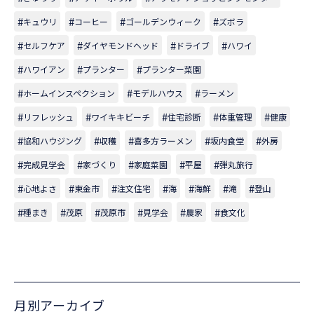
キュウリ
コーヒー
ゴールデンウィーク
ズボラ
セルフケア
ダイヤモンドヘッド
ドライブ
ハワイ
ハワイアン
プランター
プランター菜園
ホームインスペクション
モデルハウス
ラーメン
リフレッシュ
ワイキキビーチ
住宅診断
体重管理
健康
協和ハウジング
収穫
喜多方ラーメン
坂内食堂
外房
完成見学会
家づくり
家庭菜園
平屋
弾丸旅行
心地よさ
東金市
注文住宅
海
海鮮
滝
登山
種まき
茂原
茂原市
見学会
農家
食文化
月別アーカイブ