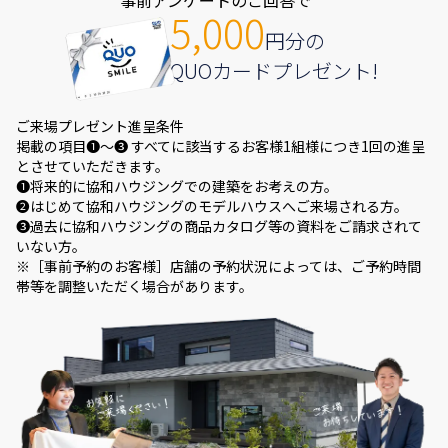
事前アンケートのご回答で
5,000
円分の
QUOカードプレゼント!
ご来場プレゼント進呈条件
掲載の項目❶～❸ すべてに該当するお客様1組様につき1回の進呈
とさせていただきます。
❶将来的に協和ハウジングでの建築をお考えの方。
❷はじめて協和ハウジングのモデルハウスへご来場される方。
❸過去に協和ハウジングの商品カタログ等の資料をご請求されて
いない方。
※［事前予約のお客様］店舗の予約状況によっては、ご予約時間
帯等を調整いただく場合があります。