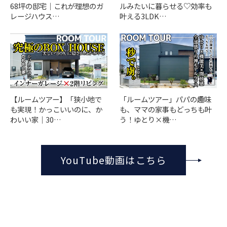
68坪の邸宅｜これが理想のガ
ルみたいに暮らせる♡効率も
レージハウス…
叶える3LDK…
「ルームツアー」パパの趣味
【ルームツアー】「狭小地で
も、ママの家事もどっちも叶
も実現！かっこいいのに、か
う！ゆとり×機…
わいい家｜30…
YouTube動画はこちら