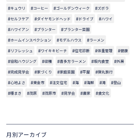
キュウリ
コーヒー
ゴールデンウィーク
ズボラ
セルフケア
ダイヤモンドヘッド
ドライブ
ハワイ
ハワイアン
プランター
プランター菜園
ホームインスペクション
モデルハウス
ラーメン
リフレッシュ
ワイキキビーチ
住宅診断
体重管理
健康
協和ハウジング
収穫
喜多方ラーメン
坂内食堂
外房
完成見学会
家づくり
家庭菜園
平屋
弾丸旅行
心地よさ
東金市
注文住宅
海
海鮮
滝
登山
種まき
茂原
茂原市
見学会
農家
食文化
月別アーカイブ