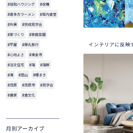
協和ハウジング
収穫
喜多方ラーメン
坂内食堂
外房
完成見学会
家づくり
家庭菜園
インテリアに反映す
平屋
弾丸旅行
心地よさ
東金市
注文住宅
海
海鮮
滝
登山
種まき
茂原
茂原市
見学会
農家
食文化
月別アーカイブ