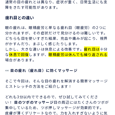
通常の目の疲れとは異なり、症状が重く、日常生活にも支
障をきたす可能性があります。
疲れ目との違い
眼の疲れは、眼精疲労と単なる疲れ目（眼疲労）の2つに
分かれますが、その症状だけで見分けるのは難しいです。
どちらも目を使いすぎた結果、充血や痛みが起こり、視界
がかすんだり、まぶしく感じたりします。
しかし、大きな違いは休息による改善です。
疲れ目は
十分
な
休息で回復
しますが、
眼精疲労は休んでも繰り返される
場合があります。
目の疲れ（疲れ目）に効くマッサージ
そこで今回は、そんな目の疲れを解消する簡単マッサージ
とストレッチの方法をご紹介します！
どれも3分以内でできるので、ぜひ試してみてくださ
い！
目のツボのマッサージ
目の周辺にはたくさんのツボが
集中しているため、ツボ押しマッサージが効果的です。
皮膚が薄くデリケートなので、力を入れすぎないように気