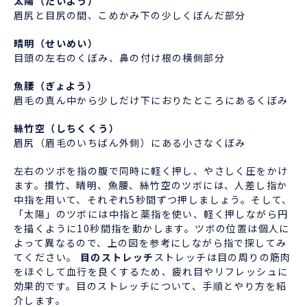
太陽（たいよう）
眉尻と目尻の間、こめかみ下の少しくぼんだ部分
晴明（せいめい）
目頭の左右のくぼみ、鼻の付け根の横側部分
魚腰（ぎょよう）
眉毛の真ん中から少しだけ下におりたところにあるくぼみ
絲竹空（しちくくう）
眉尻（眉毛のいちばん外側）にある小さなくぼみ
左右のツボを指の腹で同時に軽く押し、やさしく圧をかけ
ます。攅竹、晴明、魚腰、絲竹空のツボには、人差し指か
中指を用いて、それぞれ5秒間ずつ押しましょう。そして、
「太陽」のツボには中指と薬指を使い、軽く押しながら円
を描くように10秒間指を動かします。ツボの位置は個人に
よって異なるので、上の図を参考にしながら指で探してみ
てください。
目のストレッチ
ストレッチは目の周りの筋肉
をほぐして血行を良くするため、疲れ目やリフレッシュに
効果的です。目のストレッチについて、手順とやり方を紹
介します。