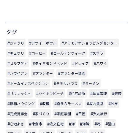
タグ
きゅうり
アサイーボウル
アラモアナショッピングセンター
キュウリ
コーヒー
ゴールデンウィーク
ズボラ
セルフケア
ダイヤモンドヘッド
ドライブ
ハワイ
ハワイアン
プランター
プランター菜園
ホームインスペクション
モデルハウス
ラーメン
リフレッシュ
ワイキキビーチ
住宅診断
体重管理
健康
協和ハウジング
収穫
喜多方ラーメン
坂内食堂
外房
完成見学会
家づくり
家庭菜園
平屋
弾丸旅行
心地よさ
東金市
注文住宅
海
海鮮
滝
登山