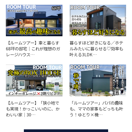
【ルームツアー】車と暮らす
暮らすほど好きになる／ホテ
68坪の邸宅｜これが理想のガ
ルみたいに暮らせる♡効率も
レージハウス…
叶える3LDK…
「ルームツアー」パパの趣味
【ルームツアー】「狭小地で
も、ママの家事もどっちも叶
も実現！かっこいいのに、か
う！ゆとり×機…
わいい家｜30…