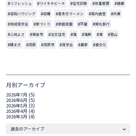
リフレッシュ
ワイキキビーチ
住宅診断
体重管理
健康
協和ハウジング
収穫
喜多方ラーメン
坂内食堂
外房
完成見学会
家づくり
家庭菜園
平屋
弾丸旅行
心地よさ
東金市
注文住宅
海
海鮮
滝
登山
種まき
茂原
茂原市
見学会
農家
食文化
月別アーカイブ
(5)
2026年7月
(5)
2026年6月
(3)
2026年5月
(4)
2026年4月
(4)
2026年3月
過去のアーカイブ