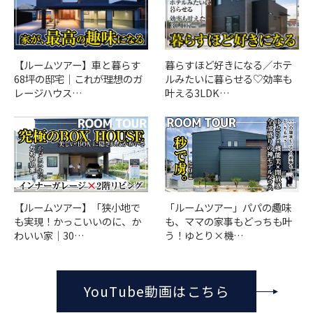
【ルームツアー】車と暮らす
暮らすほど好きになる／ホテ
68坪の邸宅｜これが理想のガ
ルみたいに暮らせる♡効率も
レージハウス…
叶える3LDK…
「ルームツアー」パパの趣味
【ルームツアー】「狭小地で
も、ママの家事もどっちも叶
も実現！かっこいいのに、か
う！ゆとり×機…
わいい家｜30…
YouTube動画はこちら