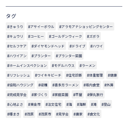
タグ
きゅうり
アサイーボウル
アラモアナショッピングセンター
キュウリ
コーヒー
ゴールデンウィーク
ズボラ
セルフケア
ダイヤモンドヘッド
ドライブ
ハワイ
ハワイアン
プランター
プランター菜園
ホームインスペクション
モデルハウス
ラーメン
リフレッシュ
ワイキキビーチ
住宅診断
体重管理
健康
協和ハウジング
収穫
喜多方ラーメン
坂内食堂
外房
完成見学会
家づくり
家庭菜園
平屋
弾丸旅行
心地よさ
東金市
注文住宅
海
海鮮
滝
登山
種まき
茂原
茂原市
見学会
農家
食文化