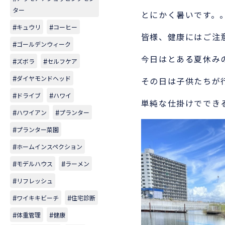
ター
とにかく暑いです。
キュウリ
コーヒー
皆様、健康にはご注
ゴールデンウィーク
今日はとある夏休み
ズボラ
セルフケア
ダイヤモンドヘッド
その日は子供たちが
ドライブ
ハワイ
単純な仕掛けででき
ハワイアン
プランター
プランター菜園
ホームインスペクション
モデルハウス
ラーメン
リフレッシュ
ワイキキビーチ
住宅診断
体重管理
健康