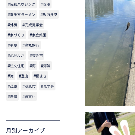
協和ハウジング
収穫
喜多方ラーメン
坂内食堂
外房
完成見学会
家づくり
家庭菜園
平屋
弾丸旅行
心地よさ
東金市
注文住宅
海
海鮮
滝
登山
種まき
茂原
茂原市
見学会
農家
食文化
月別アーカイブ