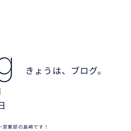
og
きょうは、ブログ。
日
一営業部の島﨑です！