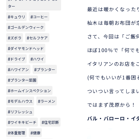
ター
最近は暖かくなった
キュウリ
コーヒー
杣木は毎朝お布団が
ゴールデンウィーク
さて、今回は「ご飯
ズボラ
セルフケア
ダイヤモンドヘッド
ほぼ100％で「何
ドライブ
ハワイ
イタリアンのお店を
ハワイアン
プランター
(何でもいいが1番
プランター菜園
ついつい言ってしま
ホームインスペクション
モデルハウス
ラーメン
ではまず茂原から！
リフレッシュ
バル・バローロ・イ
ワイキキビーチ
住宅診断
体重管理
健康