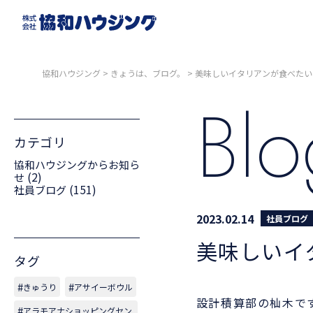
協和ハウジング
>
きょうは、ブログ。
>
美味しいイタリアンが食べたい
Bl
カテゴリ
協和ハウジングからお知ら
(2)
せ
(151)
社員ブログ
2023.02.14
社員ブログ
美味しいイ
タグ
きゅうり
アサイーボウル
設計積算部の杣木で
アラモアナショッピングセン