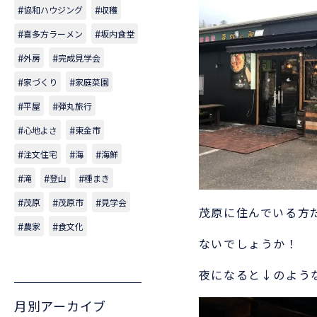
協和ハウジング
収穫
喜多方ラーメン
坂内食堂
外房
完成見学会
家づくり
家庭菜園
平屋
弾丸旅行
心地よさ
東金市
注文住宅
海
海鮮
滝
登山
種まき
茂原
茂原市
見学会
茂原に住んでいる方
農家
食文化
ないでしょうか！
夜になると↓のよう
月別アーカイブ