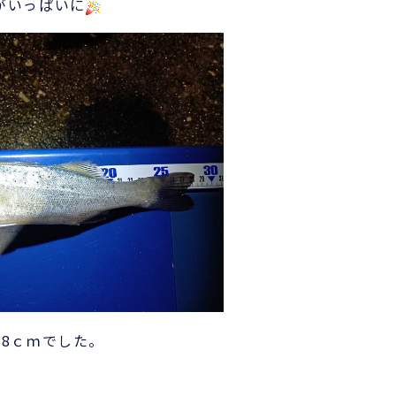
がいっぱいに
28ｃｍでした。
）