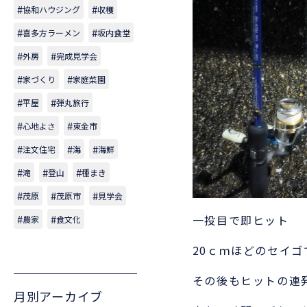
協和ハウジング
収穫
喜多方ラーメン
坂内食堂
外房
完成見学会
家づくり
家庭菜園
平屋
弾丸旅行
心地よさ
東金市
注文住宅
海
海鮮
滝
登山
種まき
茂原
茂原市
見学会
一投目で即ヒット
農家
食文化
20ｃｍほどのセイゴ
その後もヒットの連
月別アーカイブ