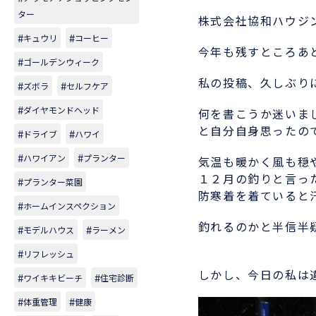
ター
株式会社協和ハウジ
キュウリ
コーヒー
今年も残すところあ
ゴールデンウィーク
私の投稿、久しぶり
ズボラ
セルフケア
ダイヤモンドヘッド
何を書こうか迷いま
と自分自身思ったの
ドライブ
ハワイ
ハワイアン
プランター
気温も暖かく風も穏
１２月の釣りと言っ
プランター菜園
防寒着を着ていると
ホームインスペクション
釣れるのかと半信半
モデルハウス
ラーメン
リフレッシュ
しかし、今日の私は
ワイキキビーチ
住宅診断
体重管理
健康