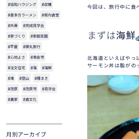
協和ハウジング
収穫
今回は、旅行中に食
喜多方ラーメン
坂内食堂
外房
完成見学会
まずは
海鮮
家づくり
家庭菜園
平屋
弾丸旅行
北海道といえばやっ
心地よさ
東金市
サーモン丼は脂がの
注文住宅
海
海鮮
滝
登山
種まき
茂原
茂原市
見学会
農家
食文化
月別アーカイブ