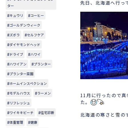
先日、北海道へ行っ
ター
キュウリ
コーヒー
ゴールデンウィーク
ズボラ
セルフケア
ダイヤモンドヘッド
ドライブ
ハワイ
ハワイアン
プランター
プランター菜園
ホームインスペクション
モデルハウス
ラーメン
11月に行ったので
た。
リフレッシュ
ワイキキビーチ
住宅診断
北海道の寒さと雪の
体重管理
健康