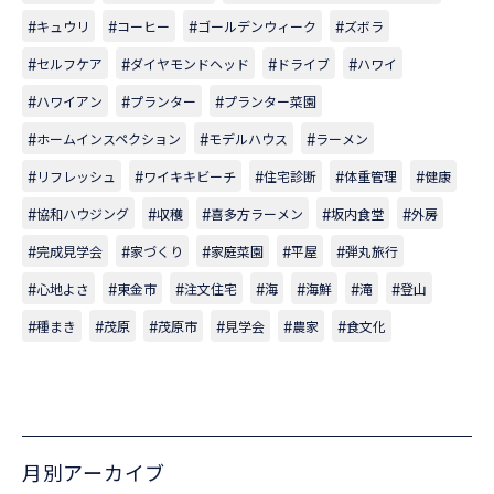
キュウリ
コーヒー
ゴールデンウィーク
ズボラ
セルフケア
ダイヤモンドヘッド
ドライブ
ハワイ
ハワイアン
プランター
プランター菜園
ホームインスペクション
モデルハウス
ラーメン
リフレッシュ
ワイキキビーチ
住宅診断
体重管理
健康
協和ハウジング
収穫
喜多方ラーメン
坂内食堂
外房
完成見学会
家づくり
家庭菜園
平屋
弾丸旅行
心地よさ
東金市
注文住宅
海
海鮮
滝
登山
種まき
茂原
茂原市
見学会
農家
食文化
月別アーカイブ