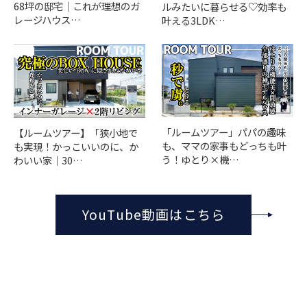
68坪の邸宅｜これが理想のガ
ルみたいに暮らせる♡効率も
レージハウス…
叶える3LDK…
「ルームツアー」パパの趣味
【ルームツアー】「狭小地で
も、ママの家事もどっちも叶
も実現！かっこいいのに、か
う！ゆとり×機…
わいい家｜30…
YouTube動画はこちら