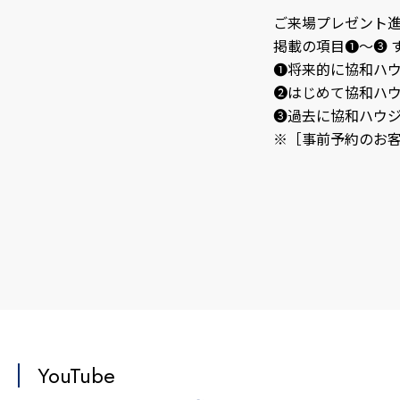
ご来場プレゼント
掲載の項目❶～❸ 
❶将来的に協和ハ
❷はじめて協和ハ
❸過去に協和ハウ
※［事前予約のお
YouTube