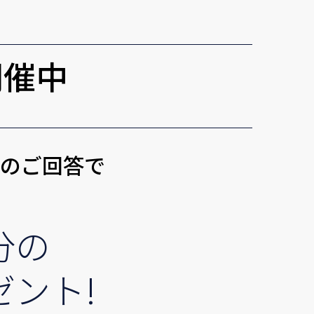
開催中
トのご回答で
分の
ゼント!