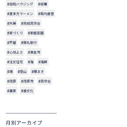
協和ハウジング
収穫
喜多方ラーメン
坂内食堂
外房
完成見学会
家づくり
家庭菜園
平屋
弾丸旅行
心地よさ
東金市
注文住宅
海
海鮮
滝
登山
種まき
茂原
茂原市
見学会
農家
食文化
月別アーカイブ