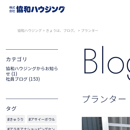
協和ハウジング
>
きょうは、ブログ。
>
プランター
Bl
カテゴリ
協和ハウジングからお知ら
(1)
せ
(153)
社員ブログ
プランター
タグ
きゅうり
アサイーボウル
アラモアナショッピングセン