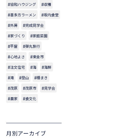
協和ハウジング
収穫
喜多方ラーメン
坂内食堂
外房
完成見学会
家づくり
家庭菜園
平屋
弾丸旅行
心地よさ
東金市
注文住宅
海
海鮮
滝
登山
種まき
茂原
茂原市
見学会
農家
食文化
月別アーカイブ