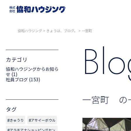
協和ハウジング
>
きょうは、ブログ。
>
一宮町
Bl
カテゴリ
協和ハウジングからお知ら
(1)
せ
(153)
社員ブログ
一宮町 の
タグ
きゅうり
アサイーボウル
アラモアナショッピングセン