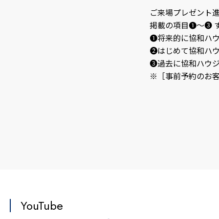
ご来場プレゼント
掲載の項目❶～❸ 
❶将来的に協和ハ
❷はじめて協和ハ
❸過去に協和ハウ
※［事前予約のお
YouTube