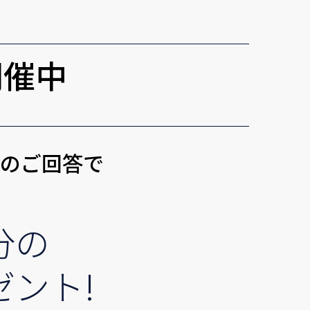
開催中
トのご回答で
分の
ゼント!