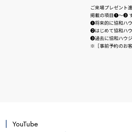
ご来場プレゼント
掲載の項目❶～❸ 
❶将来的に協和ハ
❷はじめて協和ハ
❸過去に協和ハウ
※［事前予約のお
YouTube