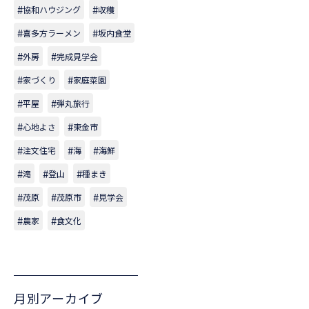
協和ハウジング
収穫
喜多方ラーメン
坂内食堂
外房
完成見学会
家づくり
家庭菜園
平屋
弾丸旅行
心地よさ
東金市
注文住宅
海
海鮮
滝
登山
種まき
茂原
茂原市
見学会
農家
食文化
月別アーカイブ