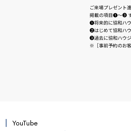
ご来場プレゼント
掲載の項目❶～❸ 
❶将来的に協和ハ
❷はじめて協和ハ
❸過去に協和ハウ
※［事前予約のお
YouTube