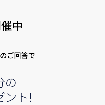
開催中
トのご回答で
分の
ゼント!