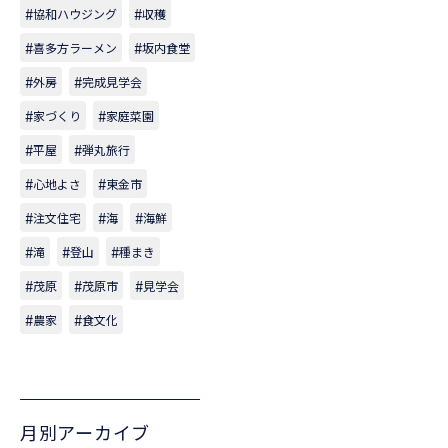
協和ハウジング
収穫
喜多方ラーメン
坂内食堂
外房
完成見学会
家づくり
家庭菜園
平屋
弾丸旅行
心地よさ
東金市
注文住宅
海
海鮮
滝
登山
種まき
茂原
茂原市
見学会
農家
食文化
月別アーカイブ