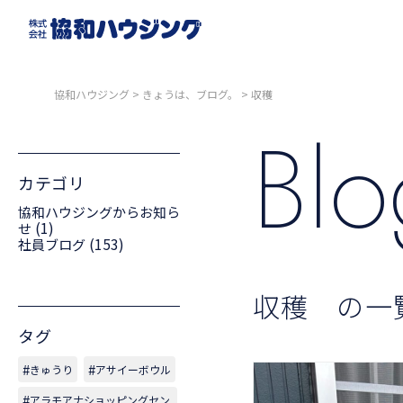
協和ハウジング
>
きょうは、ブログ。
>
収穫
Bl
カテゴリ
協和ハウジングからお知ら
(1)
せ
(153)
社員ブログ
収穫 の一
タグ
きゅうり
アサイーボウル
アラモアナショッピングセン