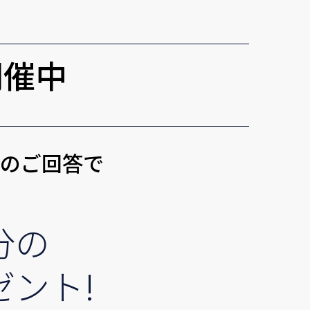
開催中
トのご回答で
分の
ゼント!