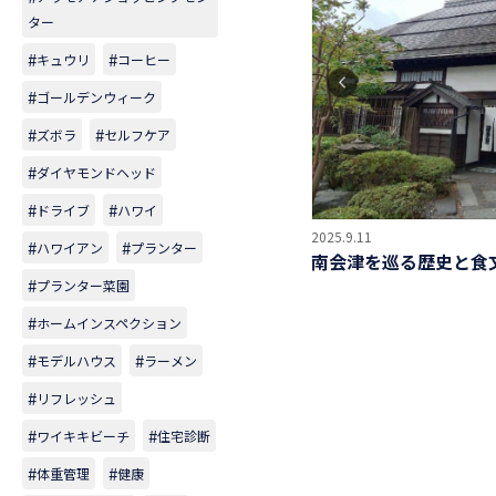
ター
キュウリ
コーヒー
ゴールデンウィーク
ズボラ
セルフケア
ダイヤモンドヘッド
ドライブ
ハワイ
2025.9.11
ハワイアン
プランター
南会津を巡る歴史と食
プランター菜園
ホームインスペクション
モデルハウス
ラーメン
リフレッシュ
ワイキキビーチ
住宅診断
体重管理
健康