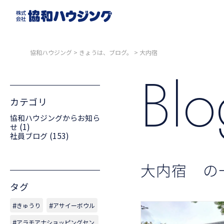
協和ハウジング
>
きょうは、ブログ。
>
大内宿
Bl
カテゴリ
協和ハウジングからお知ら
(1)
せ
(153)
社員ブログ
大内宿 の
タグ
きゅうり
アサイーボウル
アラモアナショッピングセン