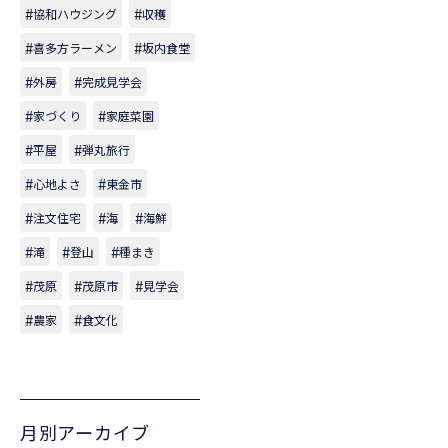
協和ハウジング
収穫
喜多方ラーメン
坂内食堂
外房
完成見学会
家づくり
家庭菜園
平屋
弾丸旅行
心地よさ
東金市
注文住宅
海
海鮮
滝
登山
種まき
茂原
茂原市
見学会
農家
食文化
月別アーカイブ