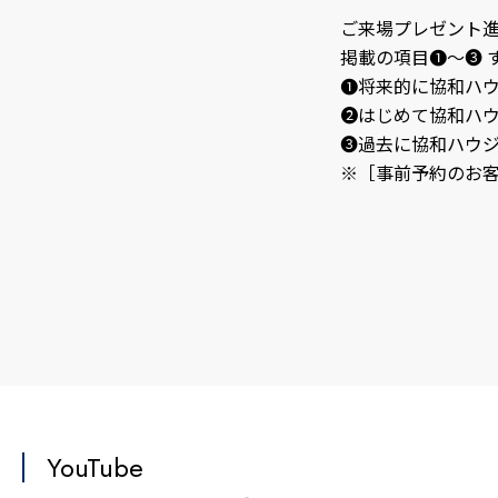
ご来場プレゼント
掲載の項目❶～❸ 
❶将来的に協和ハ
❷はじめて協和ハ
❸過去に協和ハウ
※［事前予約のお
YouTube