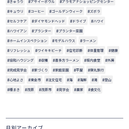
きゅうり
アサイーボウル
アラモアナショッピングセンター
キュウリ
コーヒー
ゴールデンウィーク
ズボラ
セルフケア
ダイヤモンドヘッド
ドライブ
ハワイ
ハワイアン
プランター
プランター菜園
ホームインスペクション
モデルハウス
ラーメン
リフレッシュ
ワイキキビーチ
住宅診断
体重管理
健康
協和ハウジング
収穫
喜多方ラーメン
坂内食堂
外房
完成見学会
家づくり
家庭菜園
平屋
弾丸旅行
心地よさ
東金市
注文住宅
海
海鮮
滝
登山
種まき
茂原
茂原市
見学会
農家
食文化
月別アーカイブ