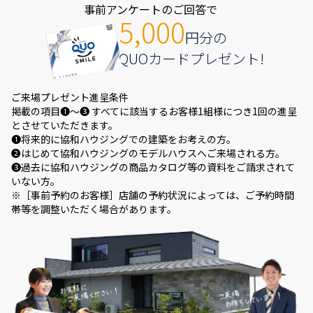
事前アンケートのご回答で
5,000
円分の
QUOカードプレゼント!
ご来場プレゼント進呈条件
掲載の項目❶～❸ すべてに該当するお客様1組様につき1回の進呈
とさせていただきます。
❶将来的に協和ハウジングでの建築をお考えの方。
❷はじめて協和ハウジングのモデルハウスへご来場される方。
❸過去に協和ハウジングの商品カタログ等の資料をご請求されて
いない方。
※［事前予約のお客様］店舗の予約状況によっては、ご予約時間
帯等を調整いただく場合があります。