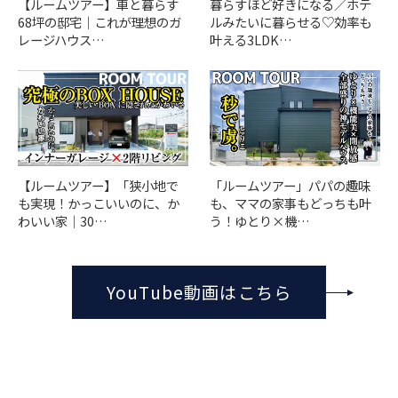
【ルームツアー】車と暮らす
暮らすほど好きになる／ホテ
68坪の邸宅｜これが理想のガ
ルみたいに暮らせる♡効率も
レージハウス…
叶える3LDK…
「ルームツアー」パパの趣味
【ルームツアー】「狭小地で
も、ママの家事もどっちも叶
も実現！かっこいいのに、か
う！ゆとり×機…
わいい家｜30…
YouTube動画はこちら