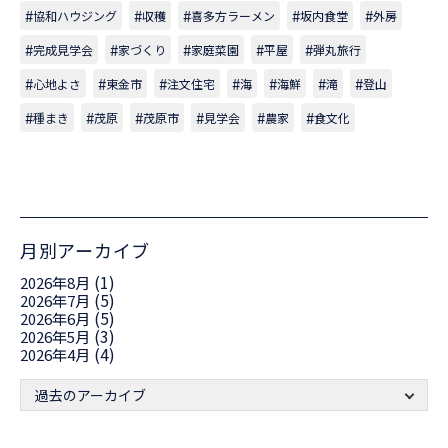
協和ハウジング
収穫
喜多方ラーメン
坂内食堂
外房
完成見学会
家づくり
家庭菜園
平屋
弾丸旅行
心地よさ
東金市
注文住宅
海
海鮮
滝
登山
種まき
茂原
茂原市
見学会
農家
食文化
月別アーカイブ
(1)
2026年8月
(5)
2026年7月
(5)
2026年6月
(3)
2026年5月
(4)
2026年4月
過去のアーカイブ