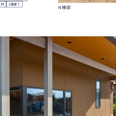
素材
2階建て
N様邸