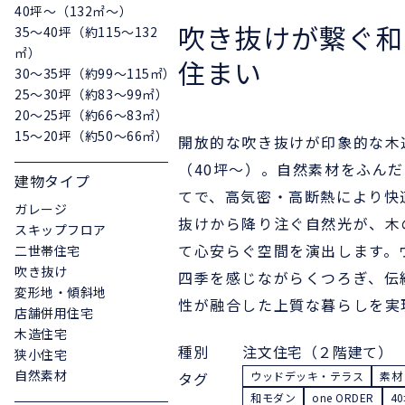
40坪〜（132㎡〜）
吹き抜けが繋ぐ和
35〜40坪（約115〜132
㎡）
住まい
30〜35坪（約99〜115㎡）
25〜30坪（約83〜99㎡）
20〜25坪（約66〜83㎡）
15〜20坪（約50〜66㎡）
開放的な吹き抜けが印象的な木
（40坪〜）。自然素材をふんだ
建物タイプ
てで、高気密・高断熱により快
ガレージ
抜けから降り注ぐ自然光が、木
スキップフロア
て心安らぐ空間を演出します。
二世帯住宅
吹き抜け
四季を感じながらくつろぎ、伝
変形地・傾斜地
性が融合した上質な暮らしを実
店舗併用住宅
木造住宅
種別
注文住宅（２階建て）
狭小住宅
自然素材
タグ
ウッドデッキ・テラス
素材
和モダン
one ORDER
4