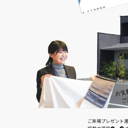
ご来場プレゼント
掲載の項目❶～❸ 