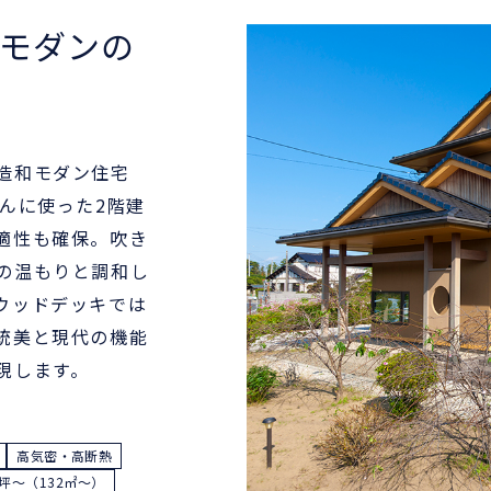
モダンの
造和モダン住宅
んに使った2階建
適性も確保。吹き
の温もりと調和し
ウッドデッキでは
統美と現代の機能
現します。
高気密・高断熱
0坪〜（132㎡〜）