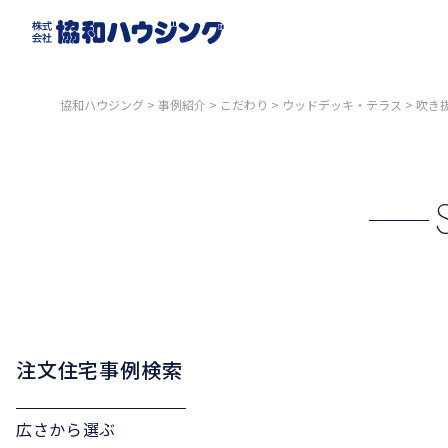
協和ハウジング
>
事例紹介
>
こだわり
>
ウッドデッキ・テラス
>
吹き
注文住宅事例検索
広さから選ぶ