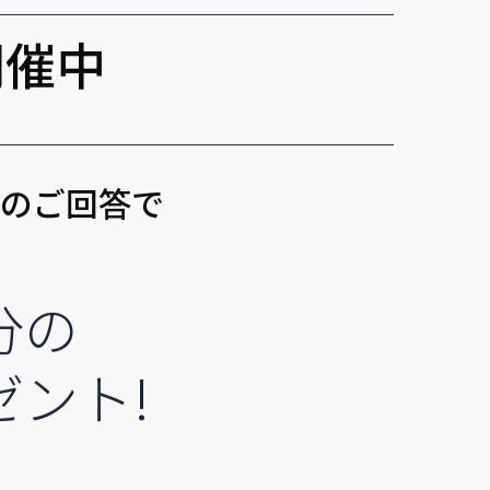
開催中
トのご回答で
分の
ゼント!