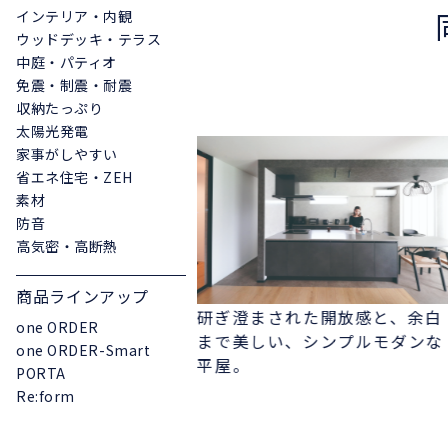
インテリア・内観
ウッドデッキ・テラス
中庭・パティオ
免震・制震・耐震
収納たっぷり
太陽光発電
家事がしやすい
省エネ住宅・ZEH
素材
防音
高気密・高断熱
商品ラインアップ
研ぎ澄まされた開放感と、余白
one ORDER
ets WEST 憧れを本
まで美しい、シンプルモダンな
one ORDER-Smart
チにした、アメリカン
平屋。
PORTA
Re:form