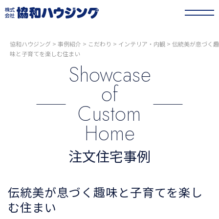
協和ハウジング
>
事例紹介
>
こだわり
>
インテリア・内観
>
伝統美が息づく趣
味と子育てを楽しむ住まい
Showcase
of
Custom
Home
注文住宅事例
伝統美が息づく趣味と子育てを楽し
む住まい