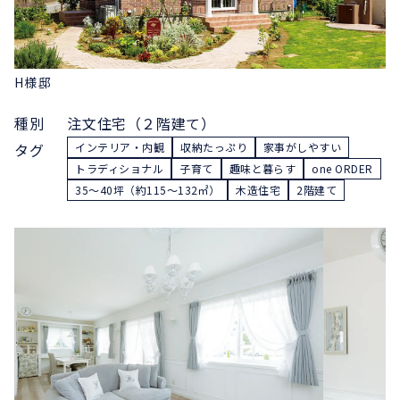
H様邸
種別
注文住宅（２階建て）
タグ
インテリア・内観
収納たっぷり
家事がしやすい
トラディショナル
子育て
趣味と暮らす
one ORDER
35〜40坪（約115〜132㎡）
木造住宅
2階建て