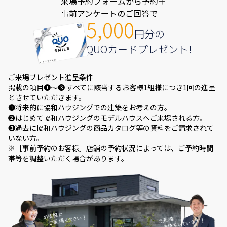
来場予約フォームから予約＋
事前アンケートのご回答で
5,000
円分の
QUOカードプレゼント!
ご来場プレゼント進呈条件
掲載の項目❶～❸ すべてに該当するお客様1組様につき1回の進呈
とさせていただきます。
❶将来的に協和ハウジングでの建築をお考えの方。
❷はじめて協和ハウジングのモデルハウスへご来場される方。
❸過去に協和ハウジングの商品カタログ等の資料をご請求されて
いない方。
※［事前予約のお客様］店舗の予約状況によっては、ご予約時間
帯等を調整いただく場合があります。