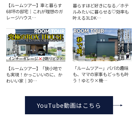
【ルームツアー】車と暮らす
暮らすほど好きになる／ホテ
68坪の邸宅｜これが理想のガ
ルみたいに暮らせる♡効率も
レージハウス…
叶える3LDK…
「ルームツアー」パパの趣味
【ルームツアー】「狭小地で
も、ママの家事もどっちも叶
も実現！かっこいいのに、か
う！ゆとり×機…
わいい家｜30…
YouTube動画はこちら