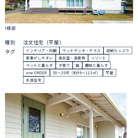
I様邸
種別
注文住宅（平屋）
タグ
インテリア・内観
ウッドデッキ・テラス
収納たっぷり
家事がしやすい
高気密・高断熱
リゾート
ペットと暮らす
子育て
猫
趣味と暮らす
one ORDER
30〜35坪（約99〜115㎡）
平屋
木造住宅