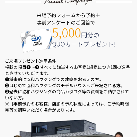
来場予約フォームから予約＋
事前アンケートのご回答で
5,000
円分の
QUOカードプレゼント!
ご来場プレゼント進呈条件
掲載の項目❶～❸ すべてに該当するお客様1組様につき1回の進呈
とさせていただきます。
❶将来的に協和ハウジングでの建築をお考えの方。
❷はじめて協和ハウジングのモデルハウスへご来場される方。
❸過去に協和ハウジングの商品カタログ等の資料をご請求されて
いない方。
※［事前予約のお客様］店舗の予約状況によっては、ご予約時間
帯等を調整いただく場合があります。