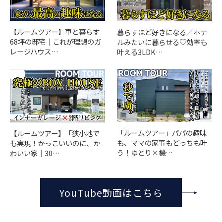
【ルームツアー】車と暮らす
暮らすほど好きになる／ホテ
68坪の邸宅｜これが理想のガ
ルみたいに暮らせる♡効率も
レージハウス…
叶える3LDK…
「ルームツアー」パパの趣味
【ルームツアー】「狭小地で
も、ママの家事もどっちも叶
も実現！かっこいいのに、か
う！ゆとり×機…
わいい家｜30…
YouTube動画はこちら